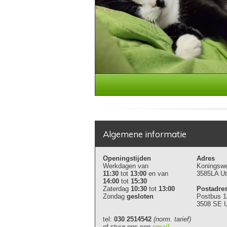
Algemene informatie
Openingstijden
Adres
Werkdagen van
Koningsw
11:30
tot
13:00
en van
3585LA Ut
14:00
tot
15:30
Zaterdag
10:30
tot
13:00
Postadres
Zondag
gesloten
Postbus 
3508 SE U
tel:
030 2514542
(norm. tarief)
of stuur ons een
email