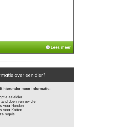
Lees meer
rmatie over een dier?
dt hieronder meer informatie:
ptie asieldier
tand doen van uw dier
ps voor Honden
s voor Katten
ze regels