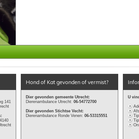
Hond of Kat gevonden of vermist?
Info
Dier gevonden gemeente Utrecht:
U vin
eg 141
Dierenambulance Utrecht:
06-54772700
recht
Ado
Dier gevonden Stichtse Vecht:
Afs
:
Dierenambulance Ronde Venen:
06-53315551
Ti
14140
Tip
trecht
On