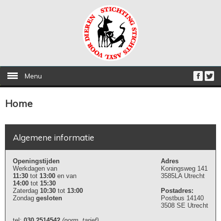
Menu
Home
Algemene informatie
Openingstijden
Adres
Werkdagen van
Koningsweg 141
11:30
tot
13:00
en van
3585LA Utrecht
14:00
tot
15:30
Zaterdag
10:30
tot
13:00
Postadres:
Zondag
gesloten
Postbus 14140
3508 SE Utrecht
tel:
030 2514542
(norm. tarief)