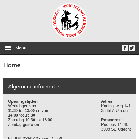
Menu
Home
Algemene informatie
Openingstijden
Adres
Werkdagen van
Koningsweg 141
11:30
tot
13:00
en van
3585LA Utrecht
14:00
tot
15:30
Zaterdag
10:30
tot
13:00
Postadres:
Zondag
gesloten
Postbus 14140
3508 SE Utrecht
tel:
030 2514542
(norm. tarief)