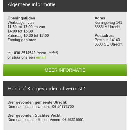
Algemene informatie
Openingstijden
Adres
Werkdagen van
Koningsweg 141
11:30
tot
13:00
en van
3585LA Utrecht
14:00
tot
15:30
Zaterdag
10:30
tot
13:00
Postadres:
Zondag
gesloten
Postbus 14140
3508 SE Utrecht
tel:
030 2514542
(norm. tarief)
of stuur ons een
email
MEER INFORMATIE
Hond of Kat gevonden of vermist?
Dier gevonden gemeente Utrecht:
Dierenambulance Utrecht:
06-54772700
Dier gevonden Stichtse Vecht:
Dierenambulance Ronde Venen:
06-53315551